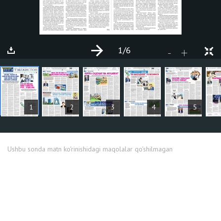
1
/6
+
-
MAQOLALAR
1
2
3
4
5
Ushbu sonda matn ko'rinishidagi maqolalar qo'shilmagan