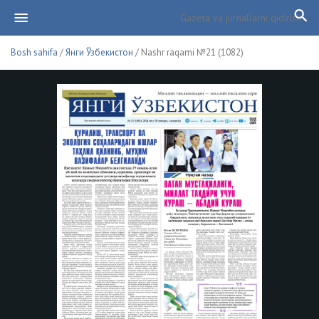
Bosh sahifa
/
Янги Ўзбекистон
/ Nashr raqami №21 (1082)