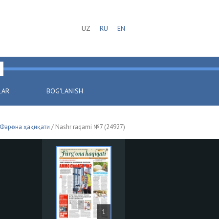
UZ
RU
EN
LAR
BOG'LANISH
Фарғона ҳақиқати
/ Nashr raqami №7 (24927)
1