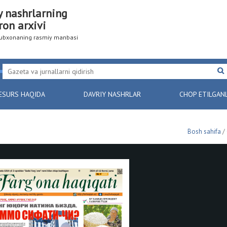
y nashrlarning
ron arxivi
utubxonaning rasmiy manbasi
ESURS HAQIDA
DAVRIY NASHRLAR
CHOP ETILGAN
Bosh sahifa
/