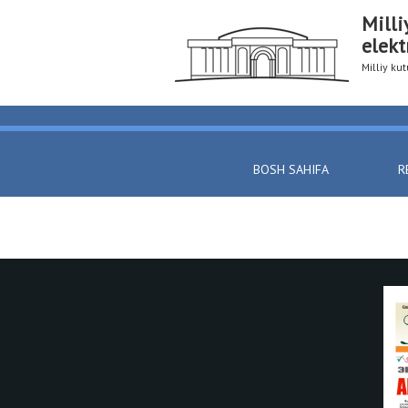
Milli
elekt
Milliy k
BOSH SAHIFA
R