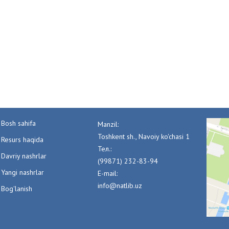
Bosh sahifa
Manzil:
Toshkent sh., Navoiy ko'chasi 1
Resurs haqida
Тел.:
Davriy nashrlar
(99871) 232-83-94
Yangi nashrlar
E-mail:
info@natlib.uz
Bog'lanish