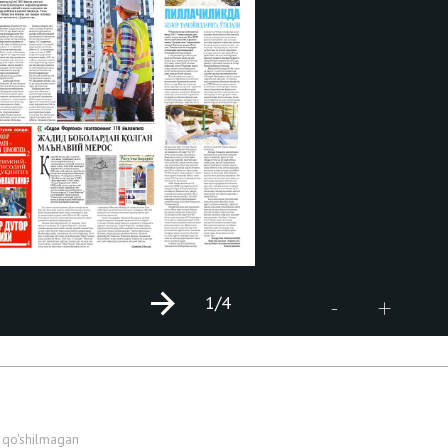
1
/4
+
-
 qo'shilmagan