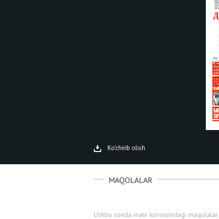
Ko'chirib olish
MAQOLALAR
Ushbu sonda matn ko'rinishidagi maqolalar