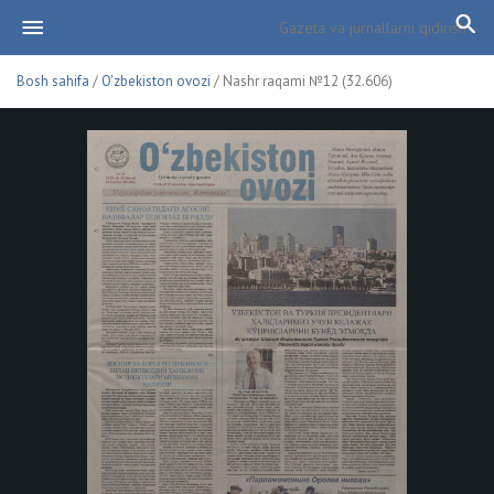
Bosh sahifa
/
O'zbekiston ovozi
/ Nashr raqami №12 (32.606)