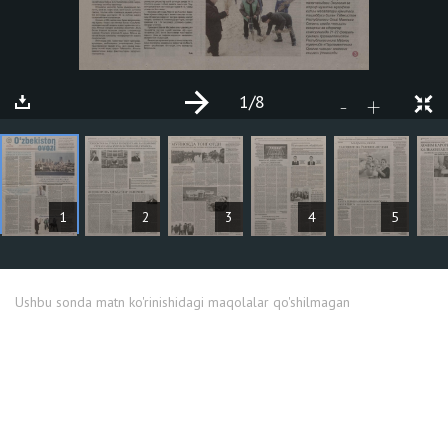
1
/8
+
-
MAQOLALAR
1
2
3
4
5
Ushbu sonda matn ko'rinishidagi maqolalar qo'shilmagan