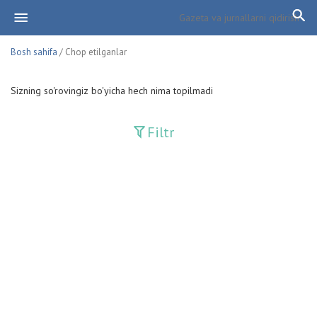
Bosh sahifa
/ Chop etilganlar
Sizning so'rovingiz bo'yicha hech nima topilmadi
Filtr
Davriy nashrlar
Adolat
Fan-va-Turmush
Guliston
Huquq
Huquq va Burch
Hurriyat
Ishonch