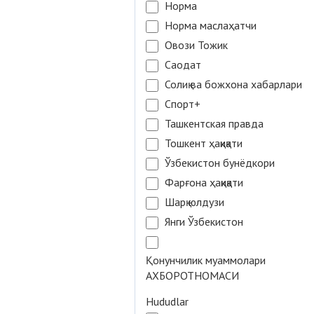
Норма
Норма маслаҳатчи
Овози Тожик
Саодат
Солиқ ва божхона хабарлари
Спорт+
Ташкентская правда
Тошкент ҳақиқати
Ўзбекистон бунёдкори
Фарғона ҳақиқати
Шарқ юлдузи
Янги Ўзбекистон
Қонунчилик муаммолари
АХБОРОТНОМАСИ
Hududlar