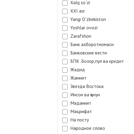
Xalq so`zi
XXI asr
Yangi O`zbekiston
Yoshlar ovozi
Zarafshon
Банк ахборотномаси
Банковские вести
БПК .Бозор,пул ва кредит
Жадид
Жамият
Звезда Востока
Инсон ва қонун
Маданият
Маърифат
На посту
Народное слово