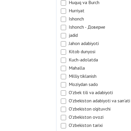
Huquq va Burch
Hurriyat
Ishonch
Ishonch - Доверие
jadid
Jahon adabiyoti
Kitob dunyosi
Kuch-adolatda
Mahalla
Milliy tiklanish
Moziydan sado
O'zbek tili va adabiyoti
O'zbekiston adabiyoti va san'ati
O'zbekiston o'qituvchi
O'zbekiston ovozi
O'zbekiston tarixi