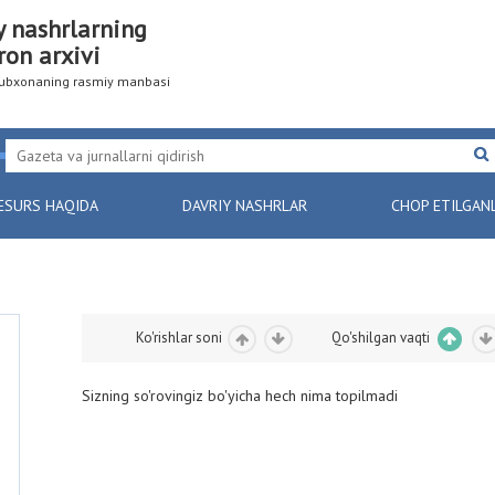
y nashrlarning
ron arxivi
utubxonaning rasmiy manbasi
ESURS HAQIDA
DAVRIY NASHRLAR
CHOP ETILGAN
Ko'rishlar soni
Qo'shilgan vaqti
Sizning so'rovingiz bo'yicha hech nima topilmadi