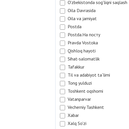
O'zbekistonda sog'liqni saqlash
Oila Davrasida
Oila va jamiyat
Postda
Postda.На посту
Pravda Vostoka
Qishloq hayoti
Sihat-salomatlik
Tafakkur
Til va adabiyot ta`limi
Tong yulduzi
Toshkent oqshomi
Vatanparvar
Vecherniy Tashkent
Xabar
Xalq So'zi