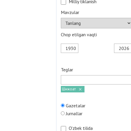
Milliy tiklanish
Mavzular
Chop etilgan vaqti
Teglar
Шижоат
Gazetalar
Jurnallar
O'zbek tilida