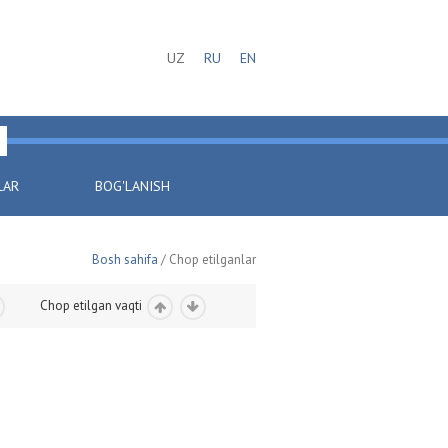
UZ
RU
EN
LAR
BOG'LANISH
Bosh sahifa
/ Chop etilganlar
Chop etilgan vaqti