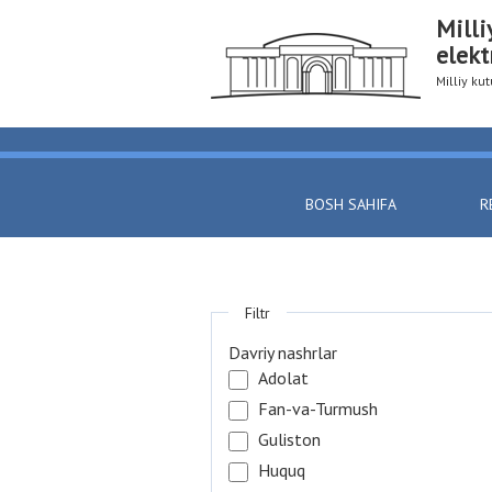
Milli
elekt
Milliy k
BOSH SAHIFA
R
Filtr
Davriy nashrlar
Adolat
Fan-va-Turmush
Guliston
Huquq