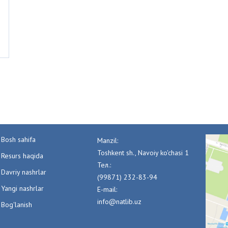
Bosh sahifa
Manzil:
Toshkent sh., Navoiy ko'chasi 1
Resurs haqida
Тел.:
Davriy nashrlar
(99871) 232-83-94
Yangi nashrlar
E-mail:
info@natlib.uz
Bog'lanish