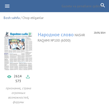
Bosh sahifa
/ Chop etilganlar
23/05/2014
Народное слово
NASHR
RAQAMI №100 (6000)
2614
573
,
признание
страна
огромных
,
возможностей
форумы