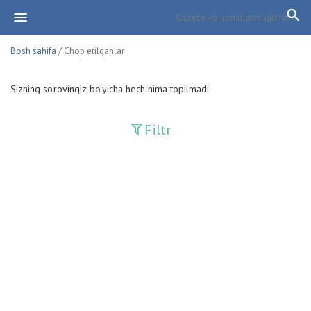
Bosh sahifa
/ Chop etilganlar
Sizning so'rovingiz bo'yicha hech nima topilmadi
Filtr
Davriy nashrlar
Adolat
Fan-va-Turmush
Guliston
Huquq
Huquq va Burch
Hurriyat
Ishonch