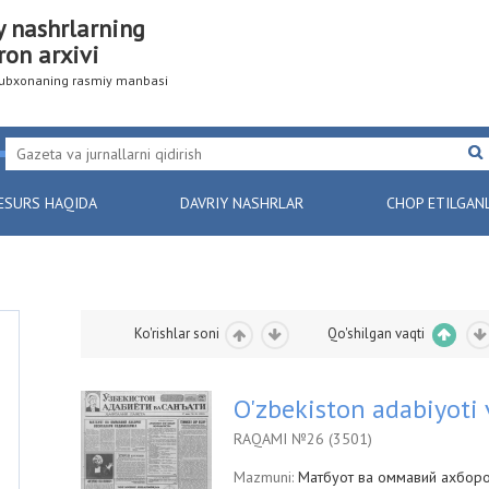
y nashrlarning
ron arxivi
utubxonaning rasmiy manbasi
ESURS HAQIDA
DAVRIY NASHRLAR
CHOP ETILGAN
Ko'rishlar soni
Qo'shilgan vaqti
O'zbekiston adabiyoti 
RAQAMI №26 (3501)
Mazmuni:
Матбуот ва оммавий ахборот