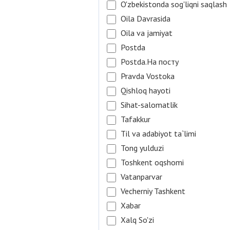
O'zbekistonda sog'liqni saqlash
Oila Davrasida
Oila va jamiyat
Postda
Postda.На посту
Pravda Vostoka
Qishloq hayoti
Sihat-salomatlik
Tafakkur
Til va adabiyot ta`limi
Tong yulduzi
Toshkent oqshomi
Vatanparvar
Vecherniy Tashkent
Xabar
Xalq So'zi