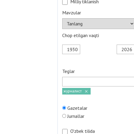
Milliy tiklanish
Mavzular
Chop etilgan vaqti
Teglar
журналист
Gazetalar
Jurnallar
O'zbek tilida