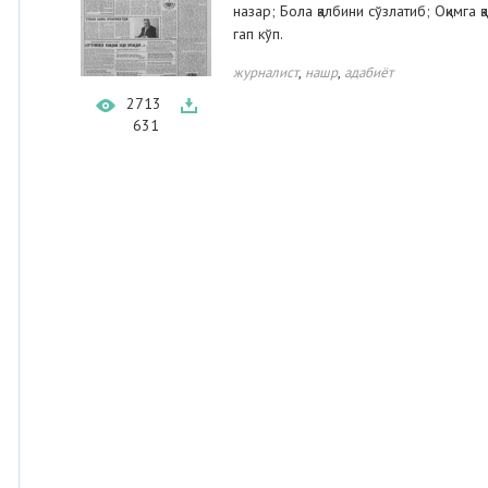
назар; Бола қалбини сўзлатиб; Оқимга қа
гап кўп.
,
,
журналист
нашр
адабиёт
2713
631