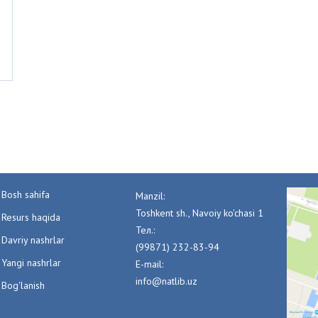
Bosh sahifa
Manzil:
Toshkent sh., Navoiy ko'chasi 1
Resurs haqida
Тел.:
Davriy nashrlar
(99871) 232-83-94
Yangi nashrlar
E-mail:
info@natlib.uz
Bog'lanish