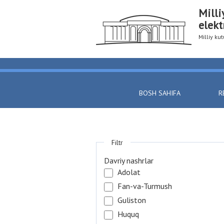
Milli
elekt
Milliy k
BOSH SAHIFA
R
Filtr
Davriy nashrlar
Adolat
Fan-va-Turmush
Guliston
Huquq