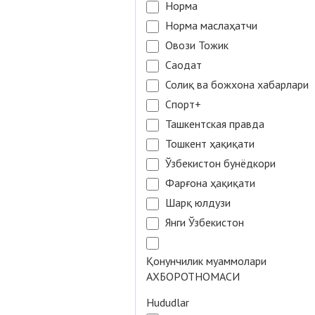
Норма
Норма маслаҳатчи
Овози Тожик
Саодат
Солиқ ва божхона хабарлари
Спорт+
Ташкентская правда
Тошкент ҳақиқати
Ўзбекистон бунёдкори
Фарғона ҳақиқати
Шарқ юлдузи
Янги Ўзбекистон
Қонунчилик муаммолари
АХБОРОТНОМАСИ
Hududlar