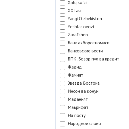
Xalq so`zi
XXI asr
Yangi O`zbekiston
Yoshlar ovozi
Zarafshon
Банк ахборотномаси
Банковские вести
БПК .Бозор,пул ва кредит
Жадид
Жамият
Звезда Востока
Инсон ва қонун
Маданият
Маърифат
На посту
Народное слово