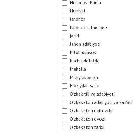
Huquq va Burch
Hurriyat
Ishonch
Ishonch - Доверие
jadid
Jahon adabiyoti
Kitob dunyosi
Kuch-adolatda
Mahalla
Milliy tiklanish
Moziydan sado
O'zbek tili va adabiyoti
O'zbekiston adabiyoti va san'ati
O'zbekiston o'qituvchi
O'zbekiston ovozi
O'zbekiston tarixi