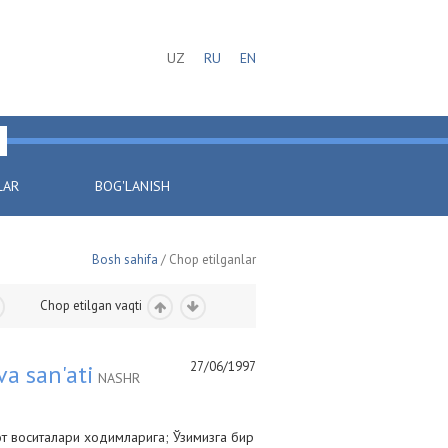
UZ
RU
EN
LAR
BOG'LANISH
Bosh sahifa
/ Chop etilganlar
Chop etilgan vaqti
27/06/1997
va san'ati
NASHR
 воситалари ходимларига; Ўзимизга бир