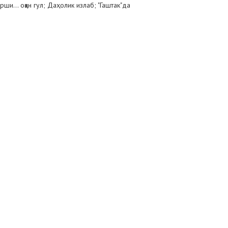
рши... оққан гул; Даҳолик излаб; "Гаштак"да