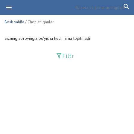
Bosh sahifa
/ Chop etilganlar
Sizning so'rovingiz bo'yicha hech nima topilmadi
Filtr
Davriy nashrlar
Adolat
Fan-va-Turmush
Guliston
Huquq
Huquq va Burch
Hurriyat
Ishonch