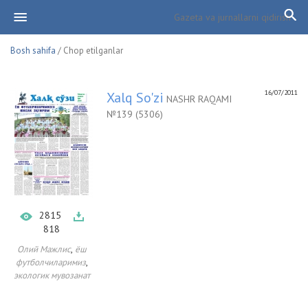
Bosh sahifa
/ Chop etilganlar
16/07/2011
Xalq So'zi
NASHR RAQAMI
№139 (5306)
2815
818
,
Олий Мажлис
ёш
,
футболчиларимиз
экологик мувозанат