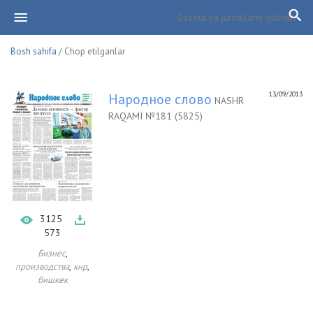
Bosh sahifa
/ Chop etilganlar
13/09/2013
Народное слово
NASHR
RAQAMI №181 (5825)
3125
573
,
Бизнес
,
,
производства
кнр
бишкек