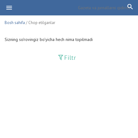
Bosh sahifa
/ Chop etilganlar
Sizning so'rovingiz bo'yicha hech nima topilmadi
Filtr
Davriy nashrlar
Adolat
Fan-va-Turmush
Guliston
Huquq
Huquq va Burch
Hurriyat
Ishonch