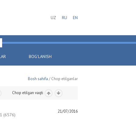
UZ
RU
EN
LAR
BOG'LANISH
Bosh sahifa
/ Chop etilganlar
Chop etilgan vaqti
21/07/2016
 (6576)