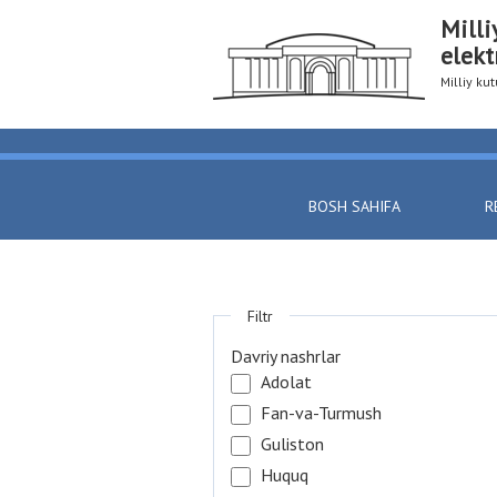
Milli
elekt
Milliy k
BOSH SAHIFA
R
Filtr
Davriy nashrlar
Adolat
Fan-va-Turmush
Guliston
Huquq