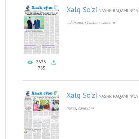
Xalq So'zi
NASHR RAQAMI №195
,
сайёҳлик
гўзаллик саноати
2876
785
Xalq So'zi
NASHR RAQAMI №192
,
пахта
сайёҳлик