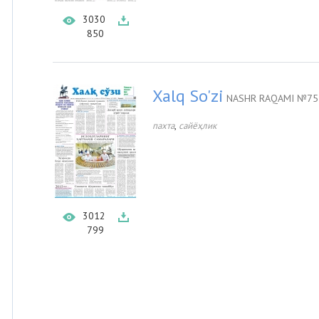
3030
850
Xalq So'zi
NASHR RAQAMI №75 
,
пахта
сайёҳлик
3012
799