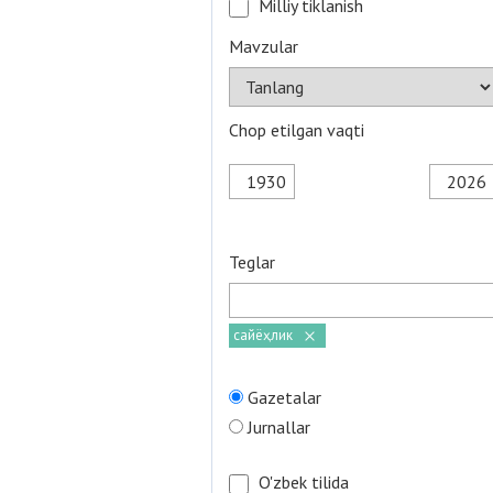
Milliy tiklanish
Mavzular
Chop etilgan vaqti
Teglar
сайёҳлик
Gazetalar
Jurnallar
O'zbek tilida