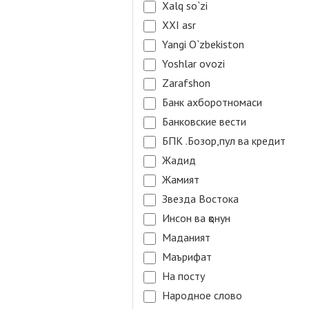
Xalq so`zi
XXI asr
Yangi O`zbekiston
Yoshlar ovozi
Zarafshon
Банк ахборотномаси
Банковские вести
БПК .Бозор,пул ва кредит
Жадид
Жамият
Звезда Востока
Инсон ва қонун
Маданият
Маърифат
На посту
Народное слово