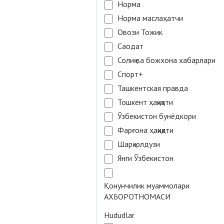
Норма
Норма маслаҳатчи
Овози Тожик
Саодат
Солиқ ва божхона хабарлари
Спорт+
Ташкентская правда
Тошкент ҳақиқати
Ўзбекистон бунёдкори
Фарғона ҳақиқати
Шарқ юлдузи
Янги Ўзбекистон
Қонунчилик муаммолари
АХБОРОТНОМАСИ
Hududlar