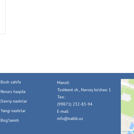
Bosh sahifa
Manzil:
Toshkent sh., Navoiy ko'chasi 1
Resurs haqida
Тел.:
Davriy nashrlar
(99871) 232-83-94
Yangi nashrlar
E-mail:
info@natlib.uz
Bog'lanish