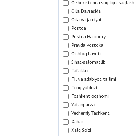
O'zbekistonda sog'liqni saqlash
Oila Davrasida
Oila va jamiyat
Postda
Postda.На посту
Pravda Vostoka
Qishloq hayoti
Sihat-salomatlik
Tafakkur
Til va adabiyot ta`limi
Tong yulduzi
Toshkent oqshomi
Vatanparvar
Vecherniy Tashkent
Xabar
Xalq So'zi