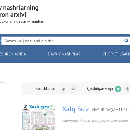
y nashrlarning
ron arxivi
utubxonaning rasmiy manbasi
ESURS HAQIDA
DAVRIY NASHRLAR
CHOP ETILGAN
Ko'rishlar soni
Qo'shilgan vaqti
Xalq So'zi
NASHR RAQAMI №141
,
,
сайёҳлик
банк тизими
мустаҳкам таянч