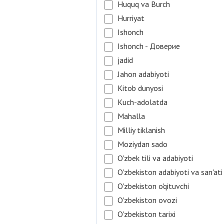
Huquq va Burch
Hurriyat
Ishonch
Ishonch - Доверие
jadid
Jahon adabiyoti
Kitob dunyosi
Kuch-adolatda
Mahalla
Milliy tiklanish
Moziydan sado
O'zbek tili va adabiyoti
O'zbekiston adabiyoti va san'ati
O'zbekiston o'qituvchi
O'zbekiston ovozi
O'zbekiston tarixi