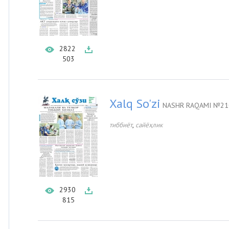
2822
503
Xalq So'zi
NASHR RAQAMI №210
,
тиббиёт
сайёҳлик
2930
815