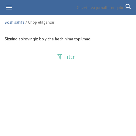
Bosh sahifa
/ Chop etilganlar
Sizning so'rovingiz bo'yicha hech nima topilmadi
Filtr
Davriy nashrlar
Adolat
Fan-va-Turmush
Guliston
Huquq
Huquq va Burch
Hurriyat
Ishonch