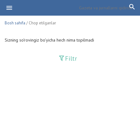
Bosh sahifa
/ Chop etilganlar
Sizning so'rovingiz bo'yicha hech nima topilmadi
Filtr
Davriy nashrlar
Adolat
Fan-va-Turmush
Guliston
Huquq
Huquq va Burch
Hurriyat
Ishonch