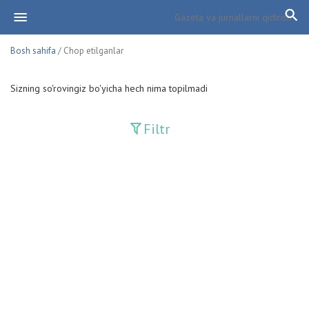
Bosh sahifa
/ Chop etilganlar
Sizning so'rovingiz bo'yicha hech nima topilmadi
Filtr
Davriy nashrlar
Adolat
Fan-va-Turmush
Guliston
Huquq
Huquq va Burch
Hurriyat
Ishonch