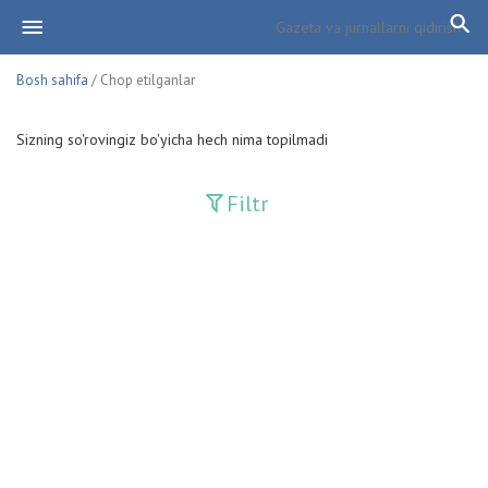
Bosh sahifa
/ Chop etilganlar
Sizning so'rovingiz bo'yicha hech nima topilmadi
Filtr
Davriy nashrlar
Adolat
Fan-va-Turmush
Guliston
Huquq
Huquq va Burch
Hurriyat
Ishonch