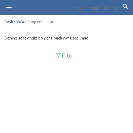
Bosh sahifa
/ Chop etilganlar
Sizning so'rovingiz bo'yicha hech nima topilmadi
Filtr
Davriy nashrlar
Adolat
Fan-va-Turmush
Guliston
Huquq
Huquq va Burch
Hurriyat
Ishonch