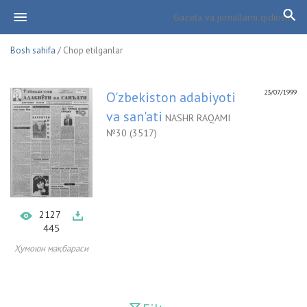
Bosh sahifa
/ Chop etilganlar
23/07/1999
O'zbekiston adabiyoti
va san'ati
NASHR RAQAMI
№30 (3517)
2127
445
Ҳумоюн мақбараси