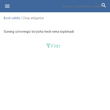
Bosh sahifa
/ Chop etilganlar
Sizning so'rovingiz bo'yicha hech nima topilmadi
Filtr
Davriy nashrlar
Adolat
Fan-va-Turmush
Guliston
Huquq
Huquq va Burch
Hurriyat
Ishonch