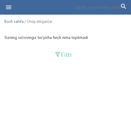
Bosh sahifa
/ Chop etilganlar
Sizning so'rovingiz bo'yicha hech nima topilmadi
Filtr
Davriy nashrlar
Adolat
Fan-va-Turmush
Guliston
Huquq
Huquq va Burch
Hurriyat
Ishonch