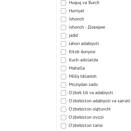
Huquq va Burch
Hurriyat
Ishonch
Ishonch - Доверие
jadid
Jahon adabiyoti
Kitob dunyosi
Kuch-adolatda
Mahalla
Milliy tiklanish
Moziydan sado
O'zbek tili va adabiyoti
O'zbekiston adabiyoti va san'ati
O'zbekiston o'qituvchi
O'zbekiston ovozi
O'zbekiston tarixi