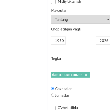
Milliy tiklanish
Mavzular
Chop etilgan vaqti
Teglar
бастакорлик санъати
Gazetalar
Jurnallar
O'zbek tilida