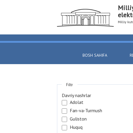
Milli
elekt
Milliy k
BOSH SAHIFA
R
Filtr
Davriy nashrlar
Adolat
Fan-va-Turmush
Guliston
Huquq