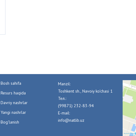
Bosh sahifa
Manzil:
Toshkent sh., Navoiy ko'chasi 1
Resurs haqida
Тел.:
Davriy nashrlar
(99871) 232-83-94
Yangi nashrlar
E-mail:
info@natlib.uz
Bog'lanish