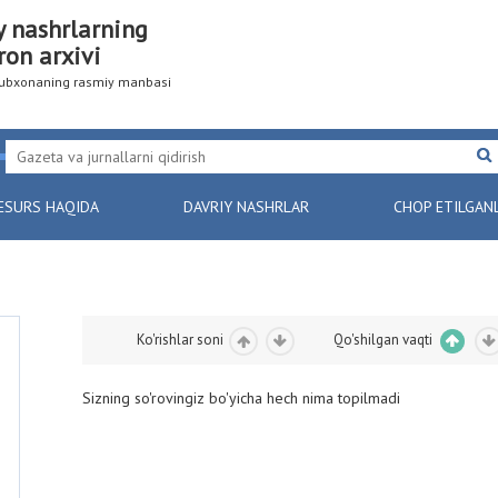
y nashrlarning
ron arxivi
utubxonaning rasmiy manbasi
ESURS HAQIDA
DAVRIY NASHRLAR
CHOP ETILGAN
Ko'rishlar soni
Qo'shilgan vaqti
Sizning so'rovingiz bo'yicha hech nima topilmadi