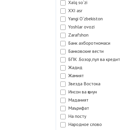
Xalq so`zi
XXI asr
Yangi O`zbekiston
Yoshlar ovozi
Zarafshon
Банк ахборотномаси
Банковские вести
БПК .Бозор,пул ва кредит
Жадид
Жамият
Звезда Востока
Инсон ва қонун
Маданият
Маърифат
На посту
Народное слово