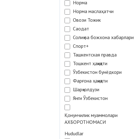
Норма
Норма маслаҳатчи
Овози Тожик
Саодат
Солиқ ва божхона хабарлари
Спорт+
Ташкентская правда
Тошкент ҳақиқати
Ўзбекистон бунёдкори
Фарғона ҳақиқати
Шарқ юлдузи
Янги Ўзбекистон
Қонунчилик муаммолари
АХБОРОТНОМАСИ
Hududlar