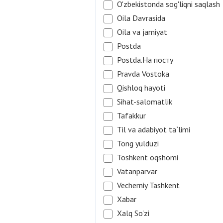
O'zbekistonda sog'liqni saqlash
Oila Davrasida
Oila va jamiyat
Postda
Postda.На посту
Pravda Vostoka
Qishloq hayoti
Sihat-salomatlik
Tafakkur
Til va adabiyot ta`limi
Tong yulduzi
Toshkent oqshomi
Vatanparvar
Vecherniy Tashkent
Xabar
Xalq So'zi