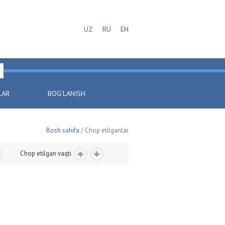
UZ
RU
EN
LAR
BOG'LANISH
Bosh sahifa
/ Chop etilganlar
Chop etilgan vaqti