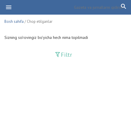
Bosh sahifa
/ Chop etilganlar
Sizning so'rovingiz bo'yicha hech nima topilmadi
Filtr
Davriy nashrlar
Adolat
Fan-va-Turmush
Guliston
Huquq
Huquq va Burch
Hurriyat
Ishonch