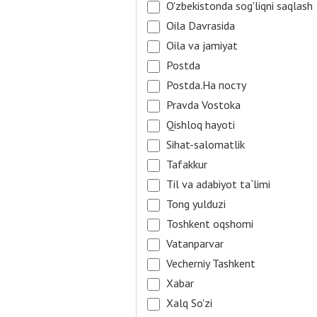
O'zbekistonda sog'liqni saqlash
Oila Davrasida
Oila va jamiyat
Postda
Postda.На посту
Pravda Vostoka
Qishloq hayoti
Sihat-salomatlik
Tafakkur
Til va adabiyot ta`limi
Tong yulduzi
Toshkent oqshomi
Vatanparvar
Vecherniy Tashkent
Xabar
Xalq So'zi