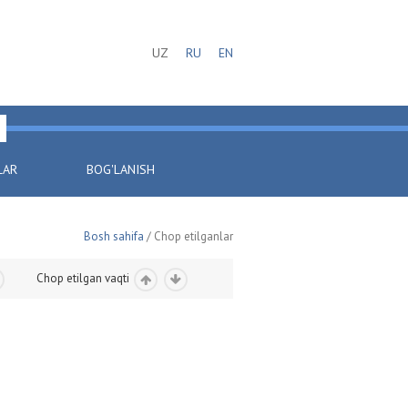
UZ
RU
EN
LAR
BOG'LANISH
Bosh sahifa
/ Chop etilganlar
Chop etilgan vaqti