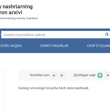
y nashrlarning
ron arxivi
utubxonaning rasmiy manbasi
ESURS HAQIDA
DAVRIY NASHRLAR
CHOP ETILGAN
Ko'rishlar soni
Qo'shilgan vaqti
Sizning so'rovingiz bo'yicha hech nima topilmadi