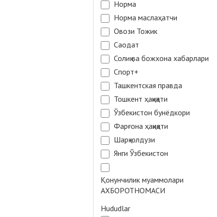
Норма
Норма маслаҳатчи
Овози Тожик
Саодат
Солиқ ва божхона хабарлари
Спорт+
Ташкентская правда
Тошкент ҳақиқати
Ўзбекистон бунёдкори
Фарғона ҳақиқати
Шарқ юлдузи
Янги Ўзбекистон
Қонунчилик муаммолари
АХБОРОТНОМАСИ
Hududlar