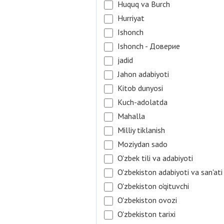
Huquq va Burch
Hurriyat
Ishonch
Ishonch - Доверие
jadid
Jahon adabiyoti
Kitob dunyosi
Kuch-adolatda
Mahalla
Milliy tiklanish
Moziydan sado
O'zbek tili va adabiyoti
O'zbekiston adabiyoti va san'ati
O'zbekiston o'qituvchi
O'zbekiston ovozi
O'zbekiston tarixi