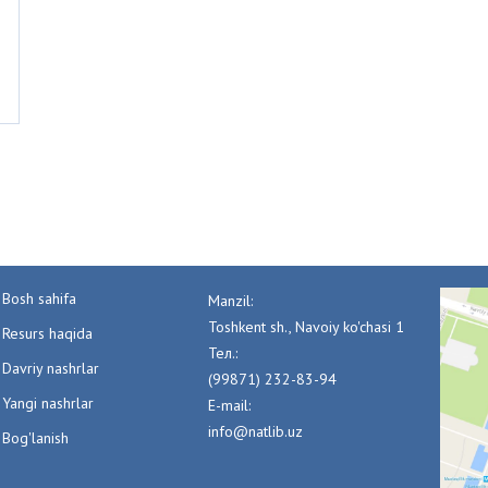
Bosh sahifa
Manzil:
Toshkent sh., Navoiy ko'chasi 1
Resurs haqida
Тел.:
Davriy nashrlar
(99871) 232-83-94
Yangi nashrlar
E-mail:
info@natlib.uz
Bog'lanish