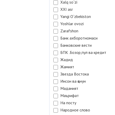
Xalq so`zi
XXI asr
Yangi O`zbekiston
Yoshlar ovozi
Zarafshon
Банк ахборотномаси
Банковские вести
БПК .Бозор,пул ва кредит
Жадид
Жамият
Звезда Востока
Инсон ва қонун
Маданият
Маърифат
На посту
Народное слово