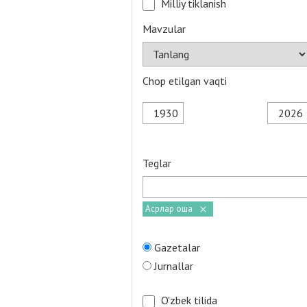
Milliy tiklanish
Mavzular
Chop etilgan vaqti
Teglar
Асрлар оша
Gazetalar
Jurnallar
O'zbek tilida