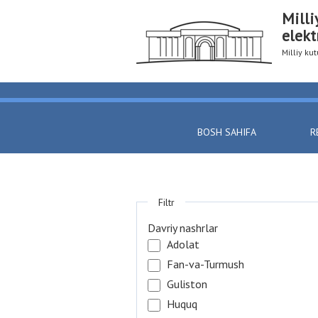
Milli
elekt
Milliy k
BOSH SAHIFA
R
Filtr
Davriy nashrlar
Adolat
Fan-va-Turmush
Guliston
Huquq