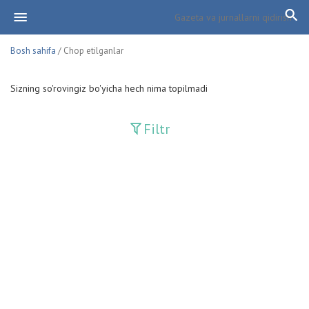
Bosh sahifa
/ Chop etilganlar
Sizning so'rovingiz bo'yicha hech nima topilmadi
Filtr
Davriy nashrlar
Adolat
Fan-va-Turmush
Guliston
Huquq
Huquq va Burch
Hurriyat
Ishonch