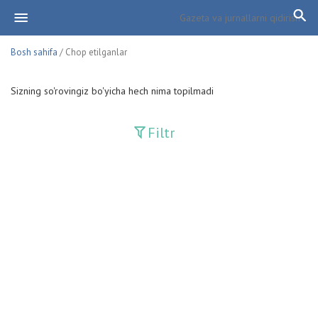
Bosh sahifa
/ Chop etilganlar
Sizning so'rovingiz bo'yicha hech nima topilmadi
Filtr
Davriy nashrlar
Adolat
Fan-va-Turmush
Guliston
Huquq
Huquq va Burch
Hurriyat
Ishonch