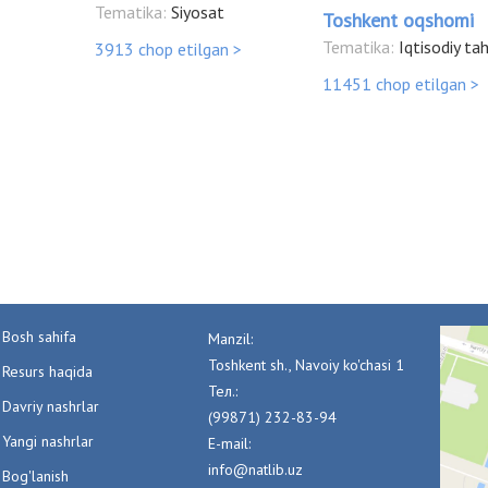
Tematika:
Siyosat
Toshkent oqshomi
Tematika:
Iqtisodiy tah
3913 chop etilgan >
11451 chop etilgan >
Bosh sahifa
Manzil:
Toshkent sh., Navoiy ko'chasi 1
Resurs haqida
Тел.:
Davriy nashrlar
(99871) 232-83-94
Yangi nashrlar
E-mail:
info@natlib.uz
Bog'lanish