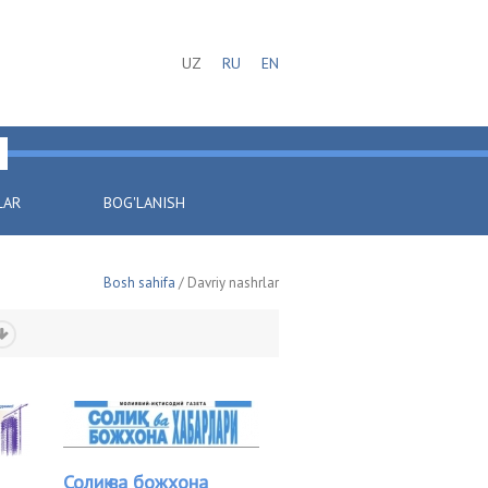
UZ
RU
EN
LAR
BOG'LANISH
Bosh sahifa
/ Davriy nashrlar
Солиқ ва божхона