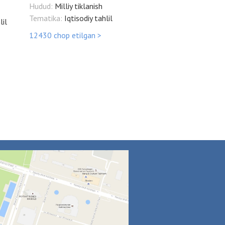
Hudud:
Milliy tiklanish
Tematika:
Iqtisodiy tahlil
lil
12430 chop etilgan >