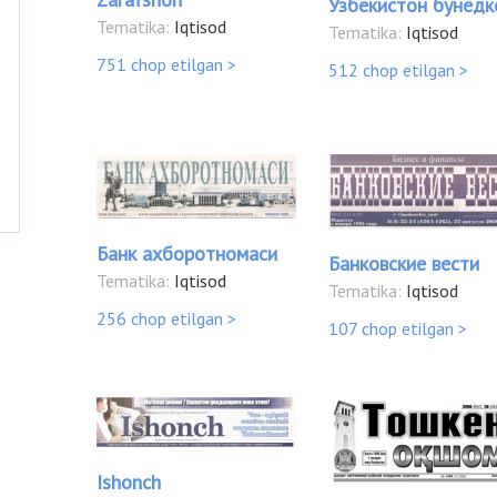
Ўзбекистон бунёдк
Tematika:
Iqtisod
Tematika:
Iqtisod
751 chop etilgan >
512 chop etilgan >
Банк ахборотномаси
Банковские вести
Tematika:
Iqtisod
Tematika:
Iqtisod
256 chop etilgan >
107 chop etilgan >
Ishonch