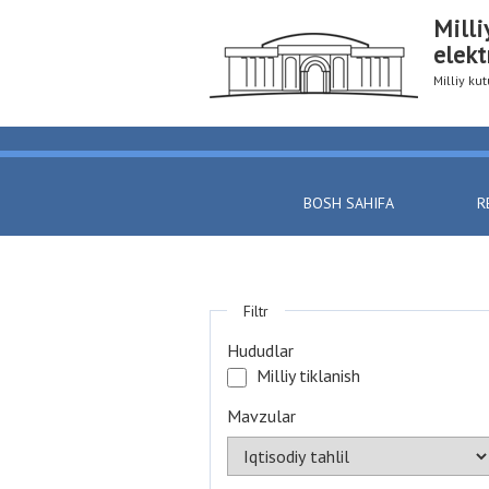
Milli
elekt
Milliy k
BOSH SAHIFA
R
Filtr
Hududlar
Milliy tiklanish
Mavzular