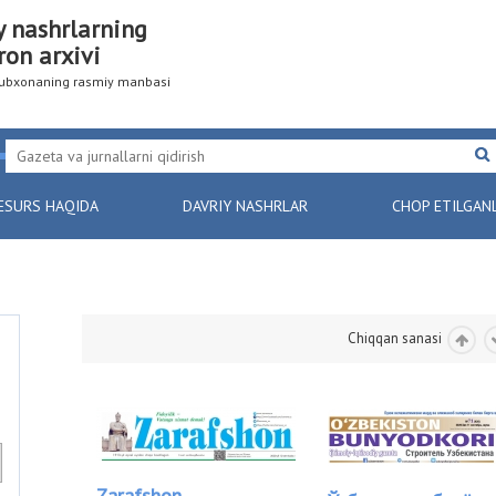
y nashrlarning
ron arxivi
utubxonaning rasmiy manbasi
ESURS HAQIDA
DAVRIY NASHRLAR
CHOP ETILGAN
Chiqqan sanasi
Zarafshon