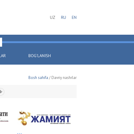
UZ
RU
EN
LAR
BOG'LANISH
Bosh sahifa
/ Davriy nashrlar