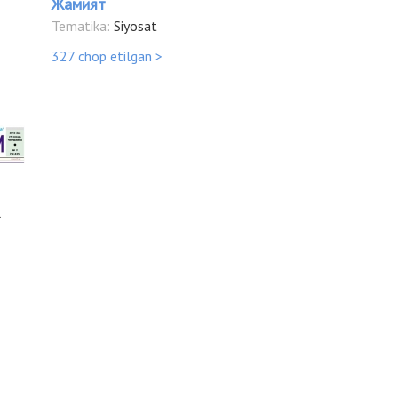
Жамият
Tematika:
Siyosat
327 chop etilgan >
k