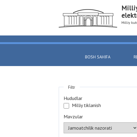
Milli
elekt
Milliy k
BOSH SAHIFA
R
Filtr
Hududlar
Milliy tiklanish
Mavzular