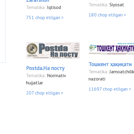
Tematika:
Siyosat
Tematika:
Iqtisod
180 chop etilgan >
751 chop etilgan >
Тошкент ҳақиқати
Postda.На посту
Tematika:
Jamoatchili
Tematika:
Normativ
nazorati
hujjatlar
11697 chop etilgan >
207 chop etilgan >