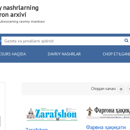
y nashrlarning
ron arxivi
utubxonaning rasmiy manbasi
ESURS HAQIDA
DAVRIY NASHRLAR
CHOP ETILGAN
Chiqqan sanasi
Фарғона ҳақиқати
Zarafshon