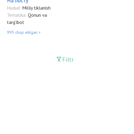
На посту
Hudud:
Milliy tiklanish
Tematika:
Qonun va
targ'ibot
995 chop etilgan >
Filtr
Hududlar
Milliy tiklanish
Mavzular
Gazetalar
Jurnallar