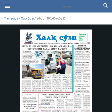
Main page
/
Xalk Suzi
/ Edition №146 (6581)