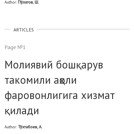
Author:
Пўлатов, Ш.
ARTICLES
Page №1
Молиявий бошқарув
такомили аҳоли
фаровонлигига хизмат
қилади
Author:
Тўхтабоев, А.