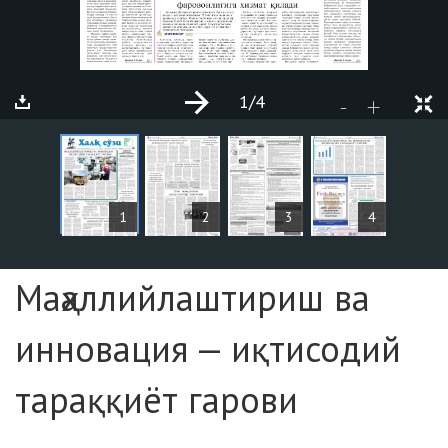
1
/4
+
-
ARTICLES
1
2
3
4
Page №1
Маҳаллийлаштириш ва
инновация — иқтисодий
тараққиёт гарови