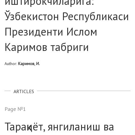
иштирокчиларига:
Ўзбекистон Республикаси
Президенти Ислом
Каримов табриги
Author:
Каримов, И.
ARTICLES
Page №1
Тараққиёт, янгиланиш ва