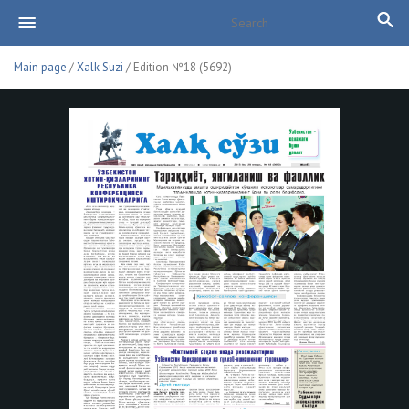
Main page
/
Xalk Suzi
/ Edition №18 (5692)