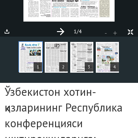
1
/4
+
-
ARTICLES
1
2
3
4
Page №1
Ўзбекистон хотин-
қизларининг Республика
конференцияси