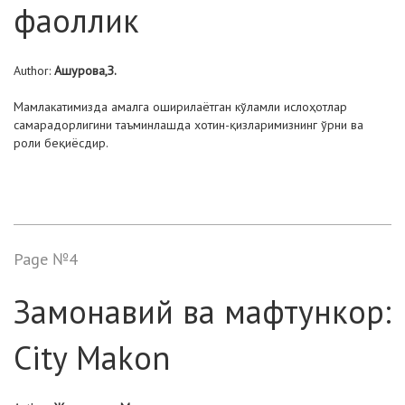
фаоллик
Author:
Ашурова,З.
Мамлакатимизда амалга оширилаётган кўламли ислоҳотлар
самарадорлигини таъминлашда хотин-қизларимизнинг ўрни ва
роли беқиёсдир.
Page №4
Замонавий ва мафтункор:
City Makon