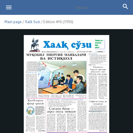
Main page
/
Xalk Suzi
/ Edition №6 (5936)