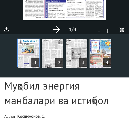
1
/4
+
-
ARTICLES
1
2
3
4
Page №1
Муқобил энергия
манбалари ва истиқбол
Author:
Қосимжонов, С.