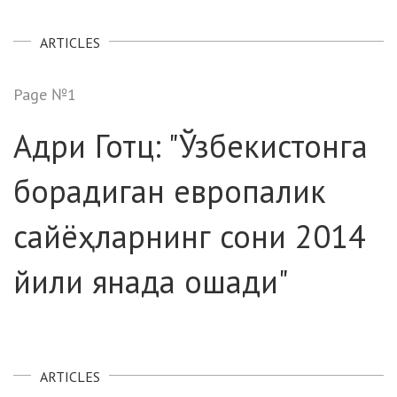
ARTICLES
Page №1
Адри Готц: "Ўзбекистонга
борадиган европалик
сайёҳларнинг сони 2014
йили янада ошади"
ARTICLES