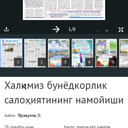
1
/8
+
-
ARTICLES
1
2
3
4
5
Page №1
Халқимиз бунёдкорлик
салоҳиятининг намойиши
Author:
Тўрақулов, О.
28 декабрь куни
барпо этилган кўп қаватли