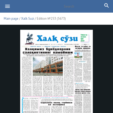
Main page
/
Xalk Suzi
/ Edition №253 (5673)