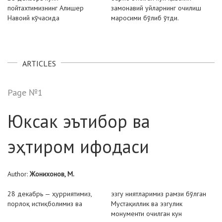
пойтахтимизнинг
Алишер
замонавий уйларнинг очилиш
Навоий кўчасида
маросими бўлиб ўтди.
ARTICLES
Page №1
Юксак эътибор ва
эҳтиром ифодаси
Author:
Жонихонов, М.
28 декабрь — ҳурриятимиз,
эзгу ниятларимиз рамзи бўлган
порлоқ истиқболимиз ва
Мустақиллик ва эзгулик
монументи очилган кун