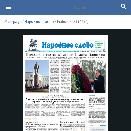
Main page
/
Народное слово
/ Edition №23 (7494)