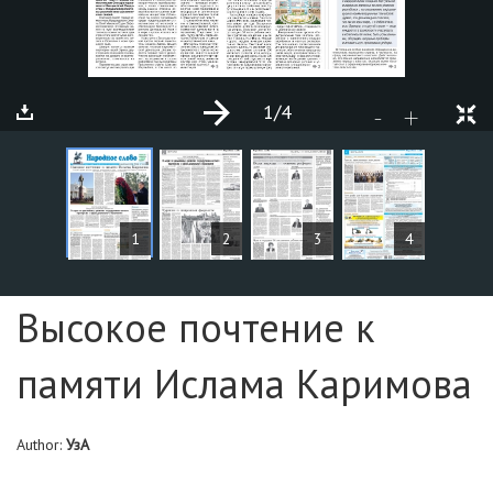
1
/4
+
-
ARTICLES
1
2
3
4
Page №1
Высокое почтение к
памяти Ислама Каримова
Author:
УзА