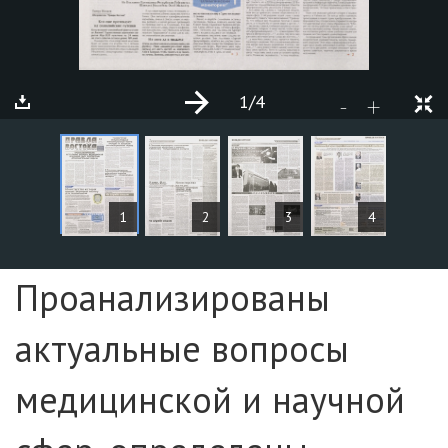
1
/4
+
-
ARTICLES
1
2
3
4
Page №1
Проанализированы
актуальные вопросы
медицинской и научной