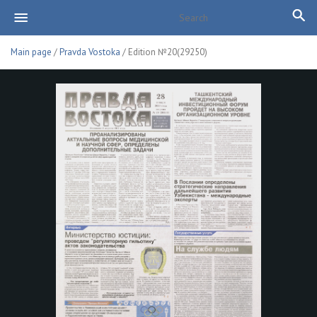
Main page
/
Pravda Vostoka
/ Edition №20(29250)