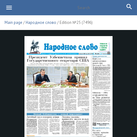
Main page
/
Народное слово
/ Edition №25 (7496)