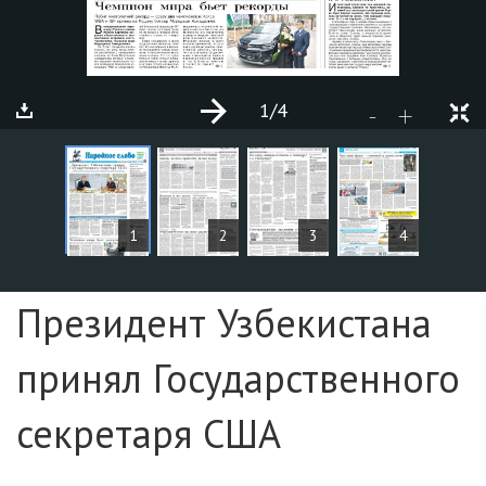
1
/4
+
-
ARTICLES
1
2
3
4
Page №1
Президент Узбекистана
принял Государственного
секретаря США