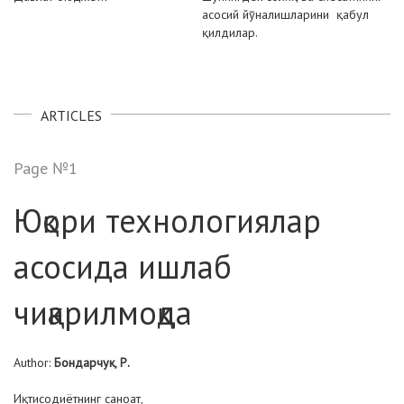
асосий йўналишларини қабул
қилдилар.
ARTICLES
Page №1
Юқори технологиялар
асосида ишлаб
чиқарилмоқда
Author:
Бондарчук, Р.
Иқтисодиётнинг саноат,