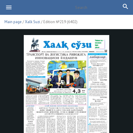
Main page
/
Xalk Suzi
/ Edition №219 (6402)