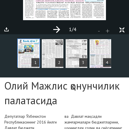
1
/4
+
-
ARTICLES
1
2
3
4
Page №1
Олий Мажлис қонунчилик
палатасида
Депутатлар Ўзбекистон
ва Давлат мақсадли
Республикасининг
2016 йилги
жамғармалари бюджетларини,
Давлат бюджети
шунингдек солиқ ва сиёсатининг