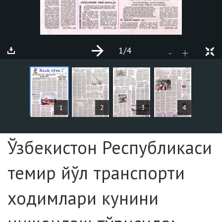
1
/4
+
-
ARTICLES
1
2
3
4
Page №1
Ўзбекистон Республикаси
темир йўл транспорти
ходимлари кунини