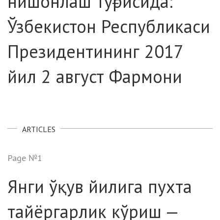
нишонлаш тўғрисида:
Ўзбекистон Республикаси
Президентининг 2017
йил 2 август Фармони
ARTICLES
Page №1
Янги ўқув йилига пухта
тайёргарлик кўриш —