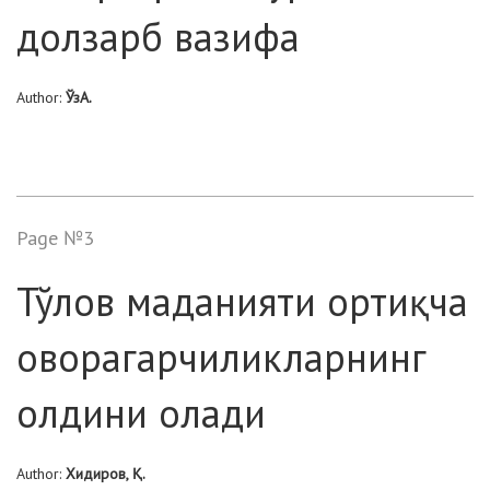
долзарб вазифа
Author:
ЎзА.
Page №3
Тўлов маданияти ортиқча
оворагарчиликларнинг
олдини олади
Author:
Хидиров, Қ.