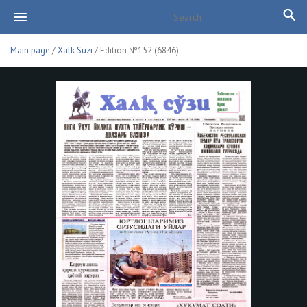
Main page
/
Xalk Suzi
/ Edition №152 (6846)