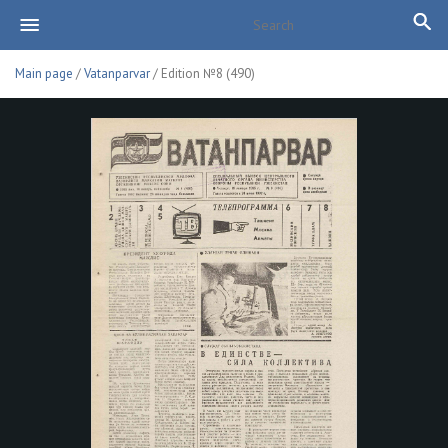
Main page
/
Vatanparvar
/ Edition №8 (490)