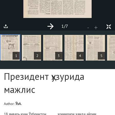
1
/7
+
-
ARTICLES
1
2
3
4
5
Page №1
Президент ҳузурида
мажлис
Author:
ЎзА.
18 январь куни Ўзбекистон
ҳокимлари ҳамда айрим