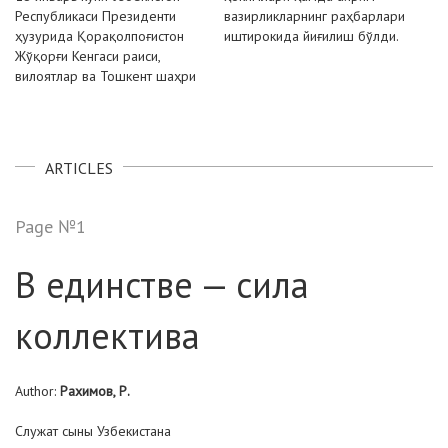
Республикаси Президенти
вазирликларнинг раҳбарлари
ҳузурида Қорақолпоғистон
иштирокида йиғилиш бўлди.
Жўқорғи Кенгаси раиси,
вилоятлар ва Тошкент шаҳри
ARTICLES
Page №1
В единстве — сила
коллектива
Author:
Рахимов, Р.
Служат сыны Узбекистана