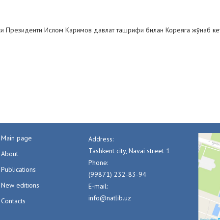
си Президенти Ислом Каримов давлат ташрифи билан Кореяга жўнаб ке
Main page
Address:
Tashkent city, Navai street 1
About
Phone:
Publications
(99871) 232-83-94
New editions
E-mail:
info@natlib.uz
Contacts