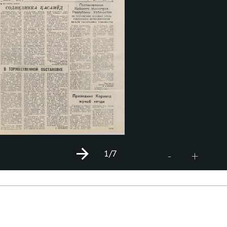
1
/7
+
-