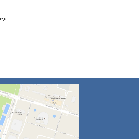
7
тди.