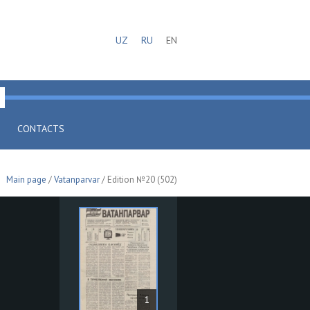
UZ
RU
EN
CONTACTS
Main page
/
Vatanparvar
/ Edition №20 (502)
1