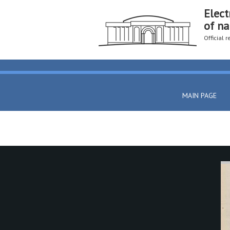
Elect
of na
Official 
MAIN PAGE