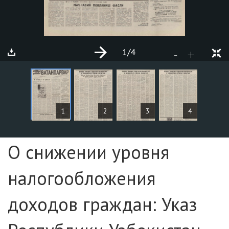
1
/4
+
-
ARTICLES
1
2
3
4
Page №1
О снижении уровня
налогообложения
доходов граждан: Указ