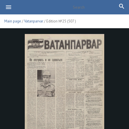
Main page
/
Vatanparvar
/ Edition №25 (507 )