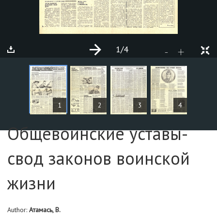
1
/4
+
-
Page №2
1
2
3
4
Общевоинские уставы-
свод законов воинской
жизни
Author:
Атамась, В.