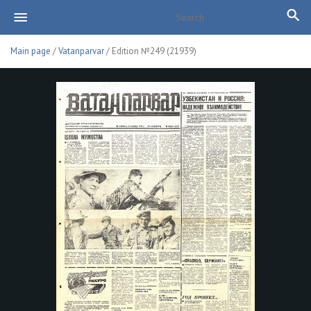
Main page
/
Vatanparvar
/ Edition №249 (21939)