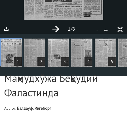
1
/8
+
-
Page №5
1
2
3
4
5
Маҳмудхўжа Беҳбудий
Фаластинда
Author:
Балдауф, Ингеборг