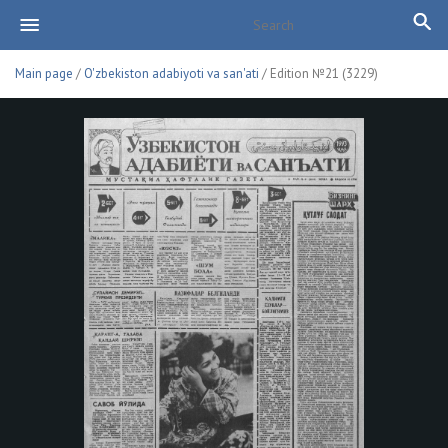
Main page
/
O'zbekiston adabiyoti va san'ati
/ Edition №21 (3229)