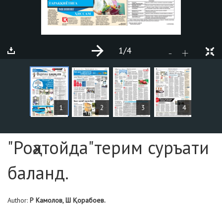
1
/4
+
-
ARTICLES
1
2
3
4
Page №1
"Роҳатойда"терим суръати
баланд.
Author:
Р Камолов, Ш Қорабоев.