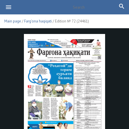
Main page
/
Farg'ona haqiqati
/ Edition № 72 (24461)