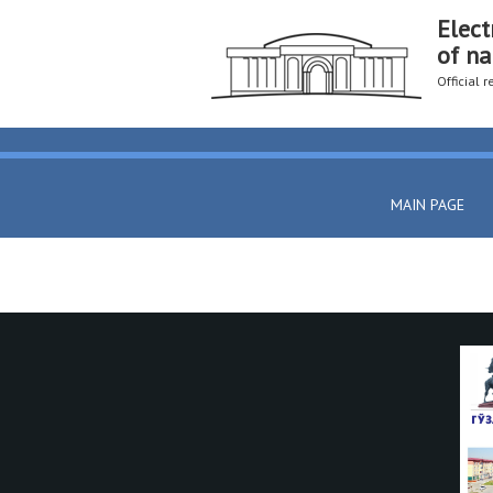
Elect
of na
Official 
MAIN PAGE