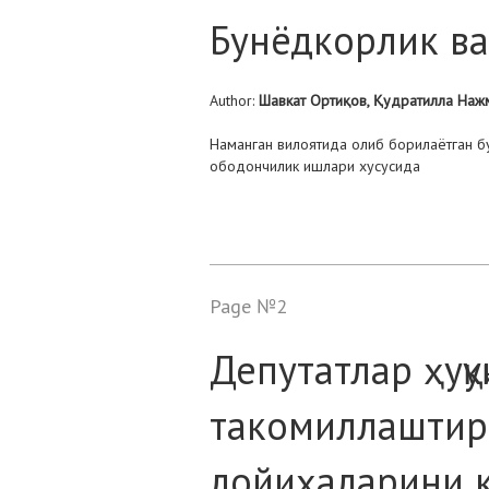
Бунёдкорлик ва
Author:
Шавкат Ортиқов, Қудратилла На
Наманган вилоятида олиб борилаётган б
ободончилик ишлари хусусида
Page №2
Депутатлар ҳуқу
такомиллаштири
лойиҳаларини к