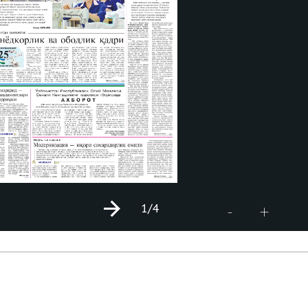
1
/4
+
-