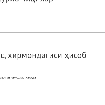
с, хирмондагиси ҳисоб
иладиган юмушлар хақида