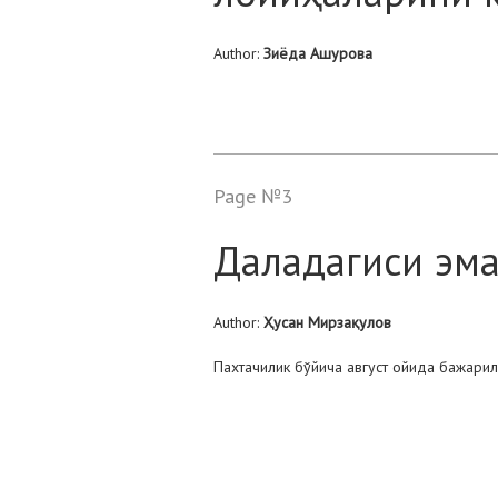
Author:
Зиёда Ашурова
Page №3
Даладагиси эма
Author:
Ҳусан Мирзақулов
Пахтачилик бўйича август ойида бажар