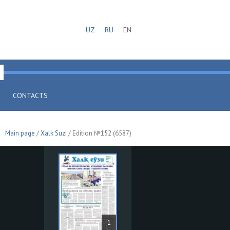
UZ
RU
EN
CONTACTS
Main page
/
Xalk Suzi
/ Edition №152 (6587)
1