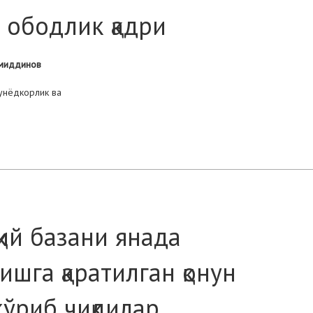
 ободлик қадри
жмиддинов
унёдкорлик ва
қий базани янада
шга қаратилган қонун
ўриб чиқдилар