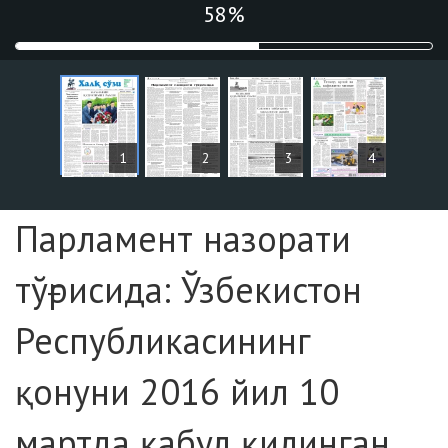
59%
ARTICLES
1
2
3
4
Page №1
Парламент назорати
тўғрисида: Ўзбекистон
Республикасининг
қонуни 2016 йил 10
мартда қабул қилинган