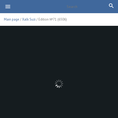
Main page
/
Xalk Suzi
/ Edition №71 (6506)