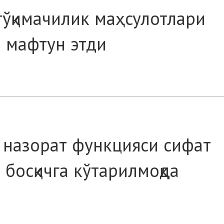
тўқимачилик маҳсулотлари
 мафтун этди
 назорат функцияси сифат
босқичга кўтарилмоқда