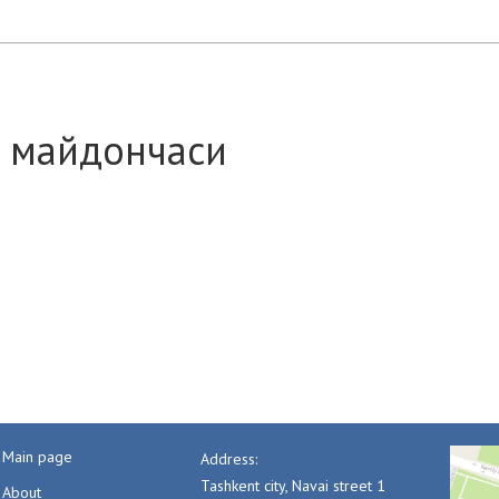
о майдончаси
Main page
Address:
Tashkent city, Navai street 1
About