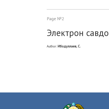
Page №2
Электрон савд
Author:
Ибодуллаев, С.