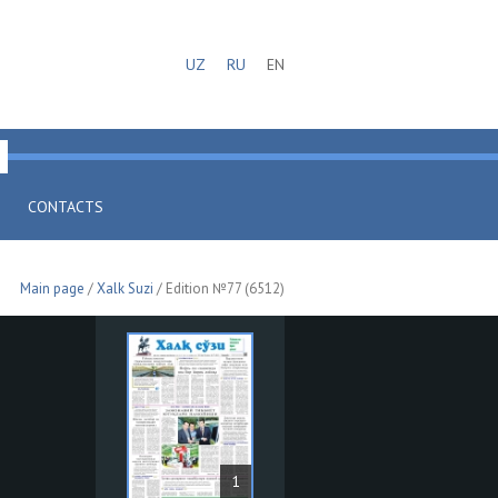
UZ
RU
EN
CONTACTS
Main page
/
Xalk Suzi
/ Edition №77 (6512)
1