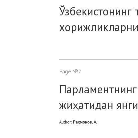
Ўзбекистонинг 
хорижликларни
Page №2
Парламентнинг
жиҳатидан янги 
Author:
Раҳмонов, А.