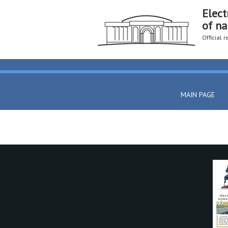
Elect
of na
Official 
MAIN PAGE