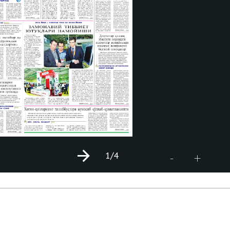
1
/4
+
-