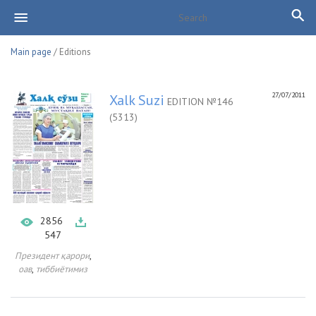
Main page
/ Editions
27/07/2011
Xalk Suzi
EDITION №146
(5313)
2856
547
,
Президент қарори
,
оав
тиббиётимиз