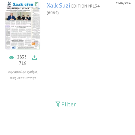
11/07/2014
Xalk Suzi
EDITION №134
(6064)
2833
716
,
оқсаройда қабул
,
оав
манзиллар
Filter
Publications
Adolat
Bank axborotnomasi