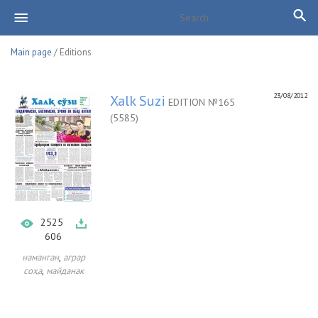
Main page
/ Editions
23/08/2012
Xalk Suzi
EDITION №165
(5585)
2525
606
,
наманган
аграр
,
соҳа
майданак