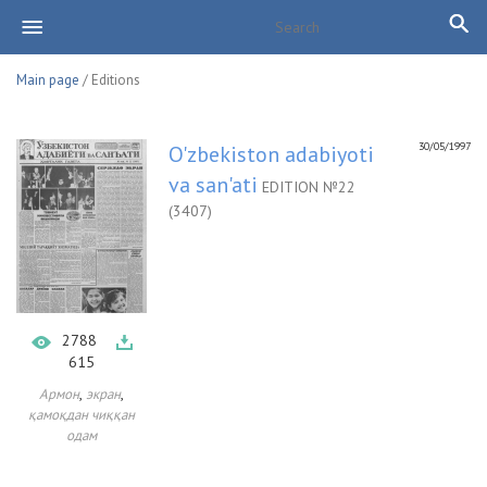
Main page
/ Editions
30/05/1997
O'zbekiston adabiyoti
va san'ati
EDITION №22
(3407)
2788
615
,
,
Армон
экран
қамоқдан чиққан
одам